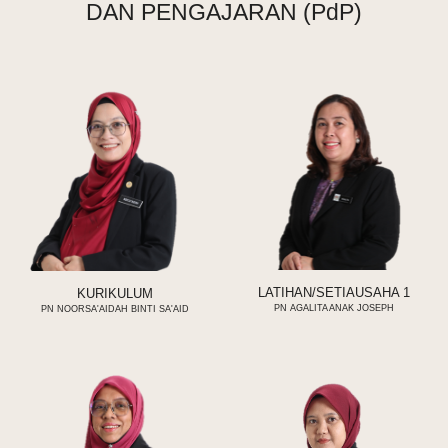
DAN PENGAJARAN (PdP)
LATIHAN/SETIAUSAHA 1
KURIKULUM
PN
AGALITA ANAK JOSEPH
PN
NOORSA'AIDAH BINTI SA'AID