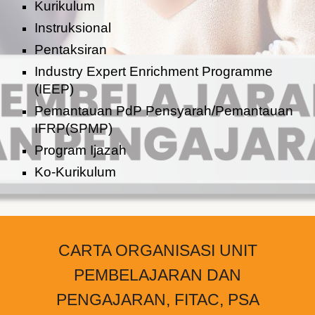
Kurikulum
Instruksional
Pentaksiran
Industry Expert Enrichment Programme
(IEEP)
Pemantauan PdP Pensyarah/Pemantauan
IFRP(SPMP)
Program Ijazah
Ko-Kurikulum
CARTA ORGANISASI UNIT
PEMBELAJARAN DAN
PENGAJARAN, FITAC, PSA